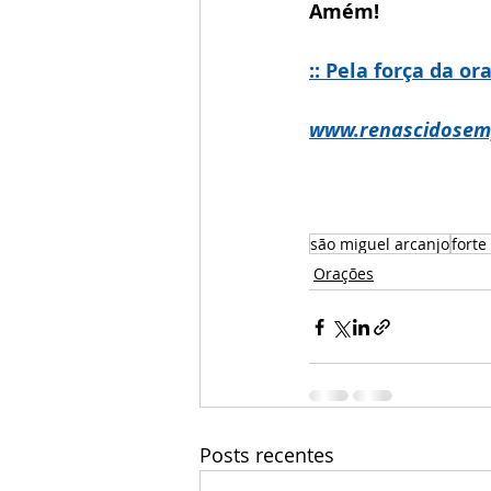
Amém!
:: Pela força da o
www.renascidosem
são miguel arcanjo
forte
Orações
Posts recentes