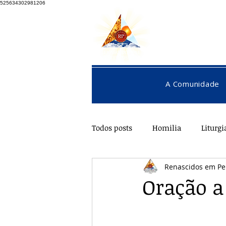
525634302981206
A Comunidade
Todos posts
Homilia
Liturgi
Renascidos em Pe
Pentecostes
Galeria
O
Oração a