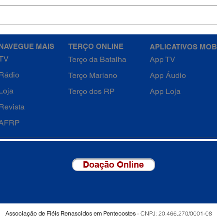
NAVEGUE MAIS
TERÇO ONLINE
APLICATIVOS MOB
TV
Terço da Batalha
App TV
Rádio
Terço Mariano
App Áudio
Loja
Terço dos RP
App Loja
Revista
AFRP
Doação Online
Associação de Fiéis Renascidos em Pentecostes
- CNPJ: 20.466.270/0001-08