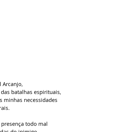
 Arcanjo,
as batalhas espirituais,
as minhas necessidades
ais.
 presença todo mal
adas do inimigo.