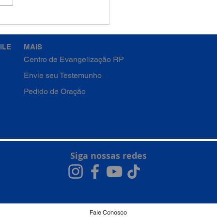
ILE
MAIS
Centro de Evangelização RP
Envie seu Testemunho
Pedido de Oração
Siga nossas redes
Fale Conosco