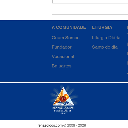
Oração ao Anjo da Guarda,
poderoso protetor
A COMUNIDADE
LITURGIA
Quem Somos
Liturgia Diária
Fundador
Santo do dia
Vocacional
Baluartes
renascidos.com
© 2009 - 2026