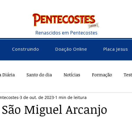
Renascidos em Pentecostes
Construindo
Doação Online
Placa Jesus
a Diária
Santo do dia
Notícias
Formação
Tes
ntecostes
3 de out. de 2023
1 min de leitura
rações
Saúde
Diversos
Vocacional
 São Miguel Arcanjo