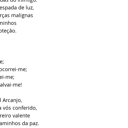
spada de luz,
orças malignas
aminhos
oteção.
e;
ocorrei-me;
ei-me;
alvai-me!
 Arcanjo,
a vós conferido,
reiro valente
aminhos da paz.