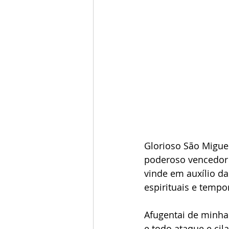
Glorioso São Miguel
poderoso vencedor d
vinde em auxílio d
espirituais e tempor
Afugentai de minha
e todo ataque e cil