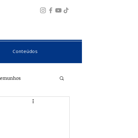
Fazer login
Conteúdos
temunhos