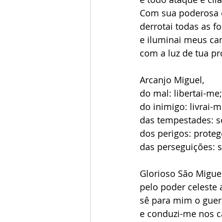
Com sua poderosa e
derrotai todas as f
e iluminai meus c
com a luz de tua pr
Arcanjo Miguel,
do mal: libertai-me;
do inimigo: livrai-m
das tempestades: s
dos perigos: proteg
das perseguições: s
Glorioso São Miguel
pelo poder celeste 
sê para mim o guer
e conduzi-me nos c