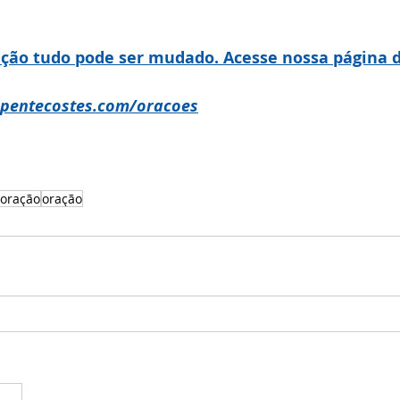
ração tudo pode ser mudado. Acesse nossa página d
pentecostes.com/oracoes
 oração
oração