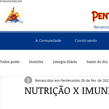
525634302981206
Renasci
A Comunidade
Construindo
Todos posts
Homilia
Liturgia Diária
Santo do dia
Renascidos em Pentecostes
28 de fev. de 202
Pentecostes
Galeria
Orações
Saúde
Di
NUTRIÇÃO X IMUN