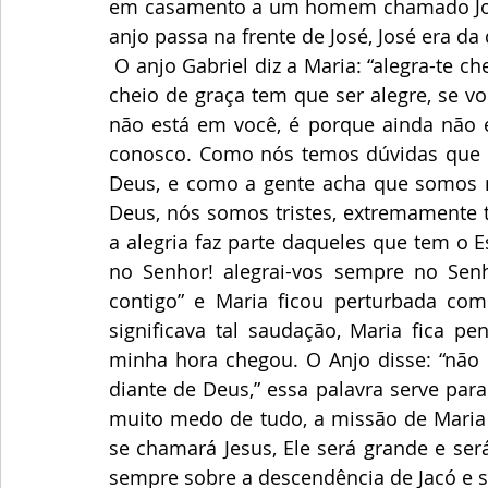
em casamento a um homem chamado José. 
anjo passa na frente de José, José era da
 O anjo Gabriel diz a Maria: “alegra-te cheia de graça,” ela já era cheia de graça, quem é 
cheio de graça tem que ser alegre, se v
não está em você, é porque ainda não 
conosco. Como nós temos dúvidas que 
Deus, e como a gente acha que somos 
Deus, nós somos tristes, extremamente tri
a alegria faz parte daqueles que tem o Esp
no Senhor! alegrai-vos sempre no Senho
contigo” e Maria ficou perturbada co
significava tal saudação, Maria fica p
minha hora chegou. O Anjo disse: “não 
diante de Deus,” essa palavra serve par
muito medo de tudo, a missão de Maria d
se chamará Jesus, Ele será grande e será
sempre sobre a descendência de Jacó e se