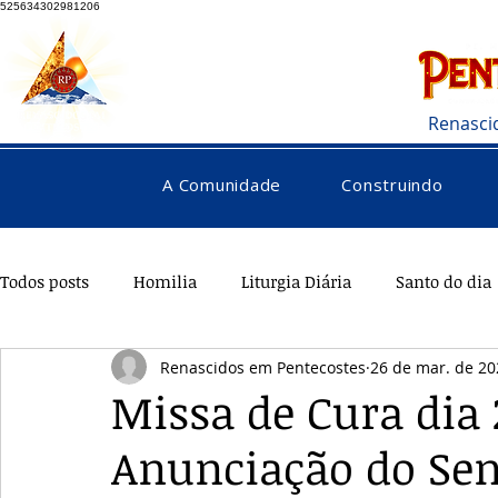
525634302981206
Renasci
A Comunidade
Construindo
Todos posts
Homilia
Liturgia Diária
Santo do dia
Renascidos em Pentecostes
26 de mar. de 20
Pentecostes
Galeria
Orações
Saúde
Di
Missa de Cura dia 
Anunciação do Se