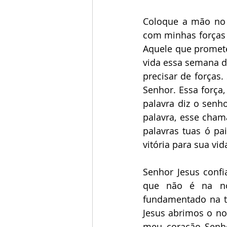
Coloque a mão no 
com minhas forças q
Aquele que promete
vida essa semana d
precisar de forças. 
Senhor. Essa força,
palavra diz o senho
palavra, esse cham
palavras tuas ó pa
vitória para sua vida
Senhor Jesus confi
que não é na no
fundamentado na tu
Jesus abrimos o no
meu coração Senho