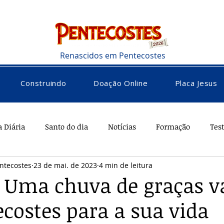
Renascidos em Pentecostes
Construindo
Doação Online
Placa Jesus
a Diária
Santo do dia
Notícias
Formação
Tes
ntecostes
23 de mai. de 2023
4 min de leitura
rações
Saúde
Diversos
Vocacional
 Uma chuva de graças va
costes para a sua vida