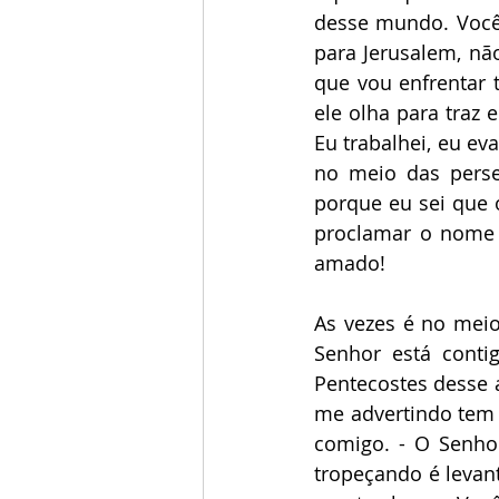
desse mundo. Você v
para Jerusalem, não
que vou enfrentar 
ele olha para traz 
Eu trabalhei, eu ev
no meio das perse
porque eu sei que 
proclamar o nome 
amado!
As vezes é no meio
Senhor está conti
Pentecostes desse a
me advertindo tem 
comigo. - O Senhor
tropeçando é levan