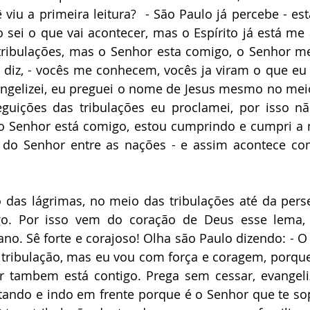
iu a primeira leitura?  - São Paulo já percebe - es
 sei o que vai acontecer, mas o Espírito já está me a
tribulações, mas o Senhor esta comigo, o Senhor me 
e diz, - vocês me conhecem, vocês ja viram o que eu fi
angelizei, eu preguei o nome de Jesus mesmo no meio
guições das tribulações eu proclamei, por isso n
o Senhor está comigo, estou cumprindo e cumpri a 
do Senhor entre as nações - e assim acontece com 
 das lágrimas, no meio das tribulações até da pers
go. Por isso vem do coração de Deus esse lema,
no. Sê forte e corajoso! Olha são Paulo dizendo: - O E
tribulação, mas eu vou com força e coragem, porque
 tambem está contigo. Prega sem cessar, evangeliza
tando e indo em frente porque é o Senhor que te sop