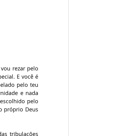
vou rezar pelo 
cial. E você é 
lado pelo teu 
nidade e nada 
scolhido pelo 
o próprio Deus 
s tribulações 