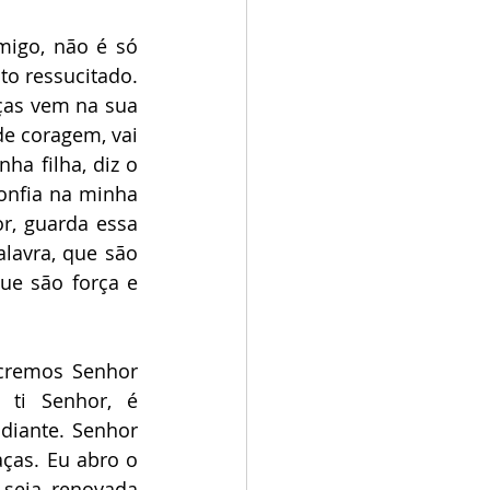
igo, não é só 
o ressucitado. 
as vem na sua 
e coragem, vai 
ha filha, diz o 
onfia na minha 
r, guarda essa 
avra, que são 
ue são força e 
cremos Senhor 
i Senhor, é 
iante. Senhor 
as. Eu abro o 
seja renovada 