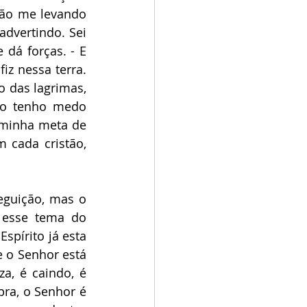
tão me levando 
dvertindo. Sei 
dá forças. - E 
z nessa terra. 
 das lagrimas, 
ão tenho medo 
minha meta de 
cada cristão, 
eguição, mas o 
 esse tema do 
spírito já esta 
 o Senhor está 
, é caindo, é 
ra, o Senhor é 