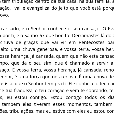
tem tribulação dentro da sua casa, na sua familia, a
ação,  vai e evangeliza do jeito que você está porq
novo.
á cansado, e o Senhor conhece o seu cansaço. O Ev
i por ti, e o Salmo 67 que bonito: Derramastes lá do 
chuva de graças que vai vir em Pentecostes par
alto uma chuva generosa, e vossa terra, vossa hera
 vossa herança, já cansada, quem que não esta cansa
mpo, que da o seu sim, que é chamado a servir a
aço. E vossa terra, vossa herança, já cansada, reno
Senhor, é uma força que nos renova. É uma chuva de
é isso que o Senhor tem pra ti. Ele conhece o teu ca
e tua fraqueza, o teu coração e vem te soprando, te 
, eu estou contigo. Estou contigo todos os dia
, tambem eles tiveram esses momentos, tambem e
ões, tribulações, mas eu estive com eles eu estou con