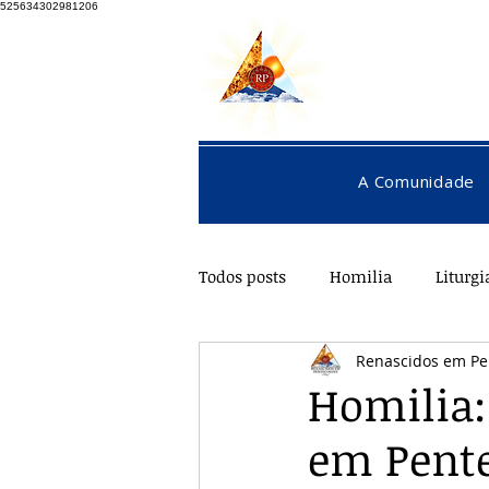
525634302981206
A Comunidade
Todos posts
Homilia
Liturgi
Renascidos em Pe
Pentecostes
Galeria
O
Homilia:
em Pente