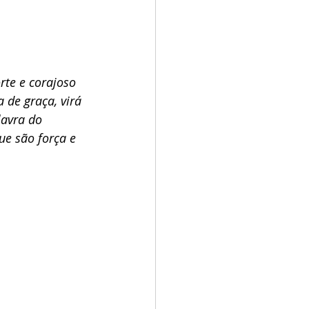
rte e corajoso 
a de graça, virá 
lavra do 
e são força e 