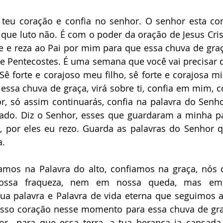
teu coração e confia no senhor. O senhor esta com
ue luto não. É com o poder da oração de Jesus Crist
 e reza ao Pai por mim para que essa chuva de graç
e Pentecostes. É uma semana que você vai precisar d
Sê forte e corajoso meu filho, sê forte e corajosa min
 essa chuva de graça, virá sobre ti, confia em mim, c
r, só assim continuarás, confia na palavra do Senho
ado. Diz o Senhor, esses que guardaram a minha pal
i, por eles eu rezo. Guarda as palavras do Senhor q
. 
amos na Palavra do alto, confiamos na graça, nós 
ssa fraqueza, nem em nossa queda, mas em t
a palavra e Palavra de vida eterna que seguimos ad
sso coração nesse momento para essa chuva de graç
r  para que essa terra, a tua herança ja cansada 