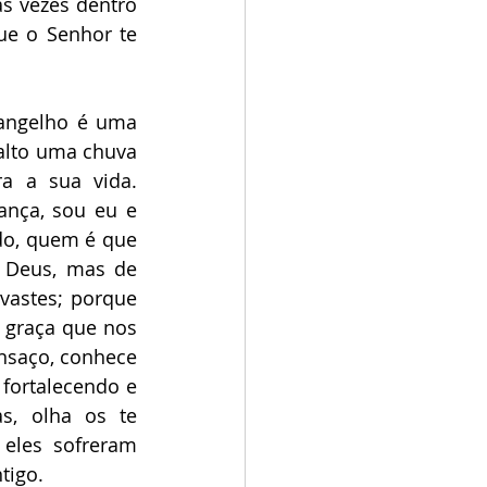
s vezes dentro 
ue o Senhor te 
angelho é uma 
alto uma chuva 
a a sua vida. 
nça, sou eu e 
do, quem é que 
 Deus, mas de 
vastes; porque 
 graça que nos 
nsaço, conhece 
fortalecendo e 
s, olha os te 
les sofreram 
tigo. 