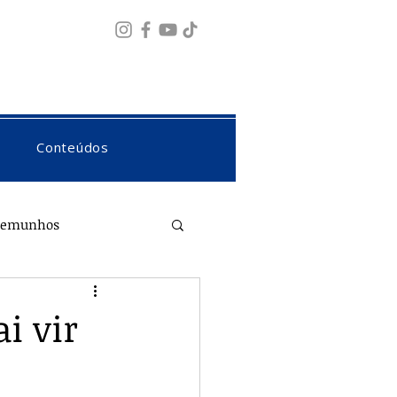
Fazer login
Conteúdos
temunhos
i vir