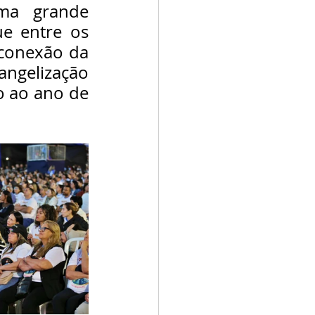
a grande 
e entre os 
conexão da 
ngelização 
 ao ano de 