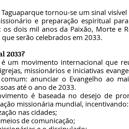
Taguaparque tornou-se um sinal visível 
missionário e preparação espiritual par
é: os dois mil anos da Paixão, Morte e R
o, que serão celebrados em 2033.
al 2033?
 é um movimento internacional que reún
rejas, missionários e iniciativas evangel
 comum: anunciar o Evangelho ao mai
ssoas até o ano de 2033.
ovimento é baseada no desejo de pro
ação missionária mundial, incentivando:
zação nas cidades;
 meios de comunicação;
issionárias e o discipulado;