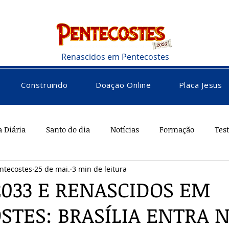
Renascidos em Pentecostes
Construindo
Doação Online
Placa Jesus
a Diária
Santo do dia
Notícias
Formação
Tes
ntecostes
25 de mai.
3 min de leitura
rações
Saúde
Diversos
Vocacional
2033 E RENASCIDOS EM
STES: BRASÍLIA ENTRA 