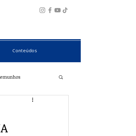
Fazer login
Conteúdos
temunhos
NA