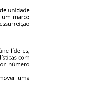
de unidade 
a um marco 
essurreição 
e líderes, 
ísticas com 
or número 
mover uma 