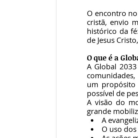
O encontro no 
cristã, envio 
histórico da f
de Jesus Crist
O que é a Glob
A Global 2033
comunidades, ig
um propósito
possível de pe
A visão do m
grande mobiliz
A evangeli
O uso dos
As ações m