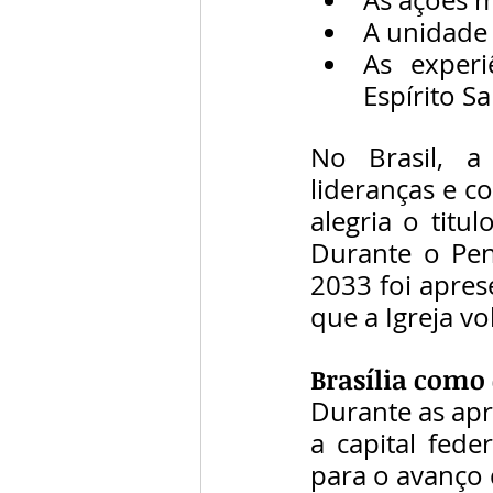
A unidade 
As experi
Espírito Sa
No Brasil, a
lideranças e c
alegria o titu
Durante o Pen
2033 foi apre
que a Igreja vo
Brasília como 
Durante as apr
a capital fede
para o avanço 