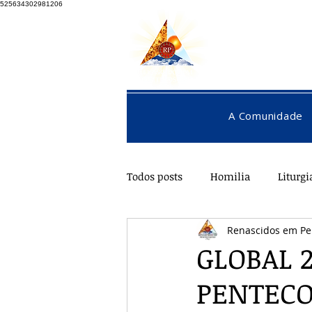
525634302981206
A Comunidade
Todos posts
Homilia
Liturgi
Renascidos em Pe
Pentecostes
Galeria
O
GLOBAL 
PENTECO