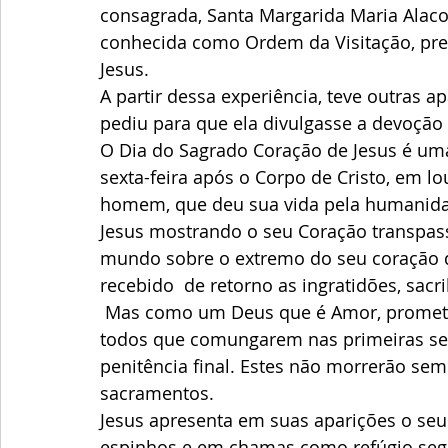
consagrada, Santa Margarida Maria Alaco
conhecida como Ordem da Visitação, pre
Jesus.
A partir dessa experiência, teve outras a
pediu para que ela divulgasse a devoção
O Dia do Sagrado Coração de Jesus é u
sexta-feira após o Corpo de Cristo, em lo
homem, que deu sua vida pela humanida
Jesus mostrando o seu Coração transpas
mundo sobre o extremo do seu coração 
recebido  de retorno as ingratidões, sacr
 Mas como um Deus que é Amor, prometeu pela própria e excessiva misericórdia, a 
todos que comungarem nas primeiras sex
penitência final. Estes não morrerão s
sacramentos.
Jesus apresenta em suas aparições o seu
espinhos e em chamas como refúgio segu