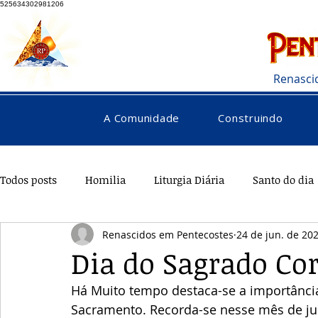
525634302981206
Renasci
A Comunidade
Construindo
Todos posts
Homilia
Liturgia Diária
Santo do dia
Renascidos em Pentecostes
24 de jun. de 20
Pentecostes
Galeria
Orações
Saúde
Di
Dia do Sagrado Co
Há Muito tempo destaca-se a importância
Sacramento. Recorda-se nesse mês de ju