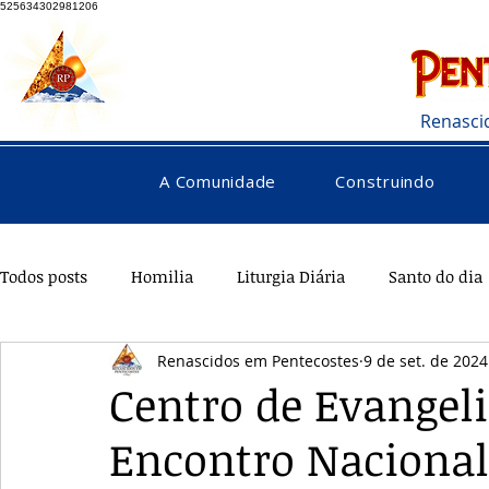
525634302981206
Renasci
A Comunidade
Construindo
Todos posts
Homilia
Liturgia Diária
Santo do dia
Renascidos em Pentecostes
9 de set. de 2024
Pentecostes
Galeria
Orações
Saúde
Di
Centro de Evangel
Encontro Nacional