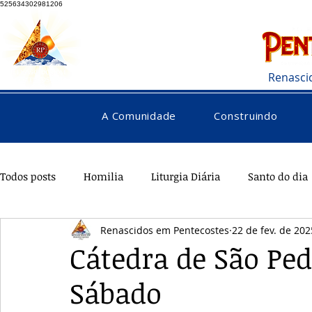
525634302981206
Renasci
A Comunidade
Construindo
Todos posts
Homilia
Liturgia Diária
Santo do dia
Renascidos em Pentecostes
22 de fev. de 202
Pentecostes
Galeria
Orações
Saúde
Di
Cátedra de São Pedr
Sábado