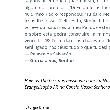
"Alguns dizem que é João Batista; outros
algum dos profetas".
 15
16
 Simão Pedro respondeu: "Tu és o Mess
Jesus lhe disse: "Feliz és tu, Simão, fi
te revelou isso, mas o meu Pai que está 
e sobre esta pedra construirei a minha
vencê-la. 
19
 Eu te darei as chaves do Re
será ligado nos céus; tudo o que tu desli
— Palavra da Salvação.
— Glória a vós, Senhor.
Hoje as 18h teremos missa em honra a Nos
Evangelização RP, na Capela Nossa Senhora
Liturgia Diária