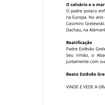
O calvário e o mar
O padre polaco enf
na Europa. No ano 
Casimiro Grelewski
Dachau, na Aleman
Beatificação
Padre Estêvão Grele
Seu irmão, o Abad
juntamente com out
Beato Estêvão Grel
VINDE E VEDE A G