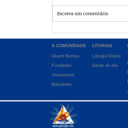
Escreva um comentário
Francisco Caracciolo, o
Santo da Eucaristia
A COMUNIDADE
LITURGIA
Quem Somos
Liturgia Diária
Fundador
Santo do dia
Vocacional
Baluartes