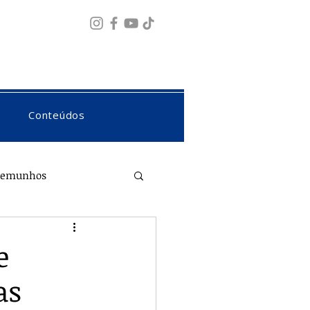
Fazer login
Conteúdos
temunhos
e
as