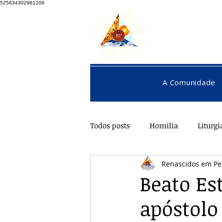
525634302981206
A Comunidade
Todos posts
Homilia
Liturgi
Renascidos em Pe
Pentecostes
Galeria
O
Beato Es
apóstolo