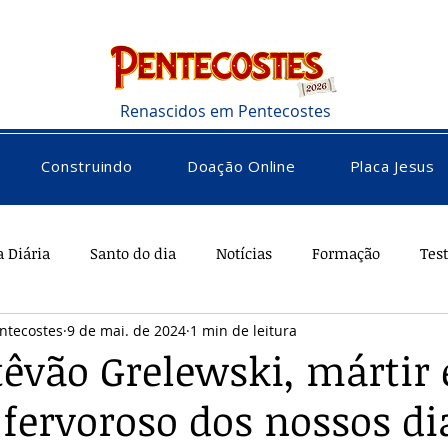
Renascidos em Pentecostes
Construindo
Doação Online
Placa Jesus
a Diária
Santo do dia
Notícias
Formação
Tes
ntecostes
9 de mai. de 2024
1 min de leitura
rações
Saúde
Diversos
Vocacional
têvão Grelewski, mártir 
 fervoroso dos nossos di