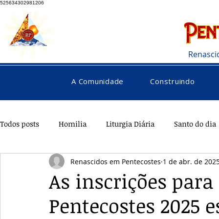
525634302981206
Renasci
A Comunidade
Construindo
Todos posts
Homilia
Liturgia Diária
Santo do dia
Renascidos em Pentecostes
1 de abr. de 202
Pentecostes
Galeria
Orações
Saúde
Di
As inscrições para
Pentecostes 2025 e