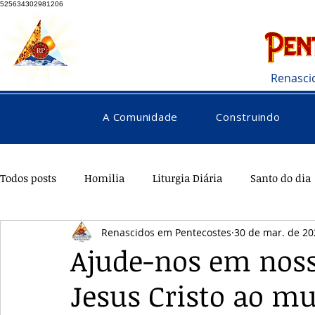
525634302981206
Renasci
A Comunidade
Construindo
Todos posts
Homilia
Liturgia Diária
Santo do dia
Renascidos em Pentecostes
30 de mar. de 20
Pentecostes
Galeria
Orações
Saúde
Di
Ajude-nos em noss
Jesus Cristo ao mu