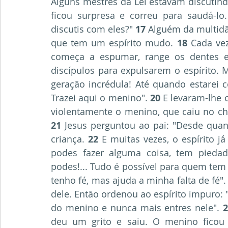
Alguns mestres da Lei estavam discutind
ficou surpresa e correu para saudá-lo.
discutis com eles?" 
17
 Alguém da multidã
que tem um espírito mudo. 
18
 Cada vez
começa a espumar, range os dentes e 
discípulos para expulsarem o espírito. 
geração incrédula! Até quando estarei c
Trazei aqui o menino". 
20
 E levaram-lhe 
21
 Jesus perguntou ao pai: "Desde quan
criança.
 22
 E muitas vezes, o espírito j
podes fazer alguma coisa, tem piedad
podes!... Tudo é possível para quem tem 
tenho fé, mas ajuda a minha falta de fé".
dele. Então ordenou ao espírito impuro: 
do menino e nunca mais entres nele".
 
deu um grito e saiu. O menino ficou 