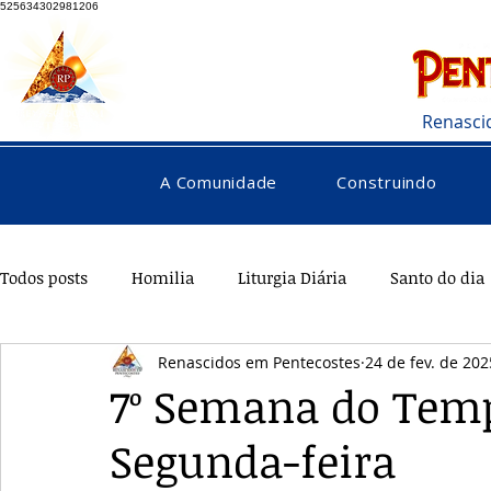
525634302981206
Renasci
A Comunidade
Construindo
Todos posts
Homilia
Liturgia Diária
Santo do dia
Renascidos em Pentecostes
24 de fev. de 202
Pentecostes
Galeria
Orações
Saúde
Di
7º Semana do Te
Segunda-feira