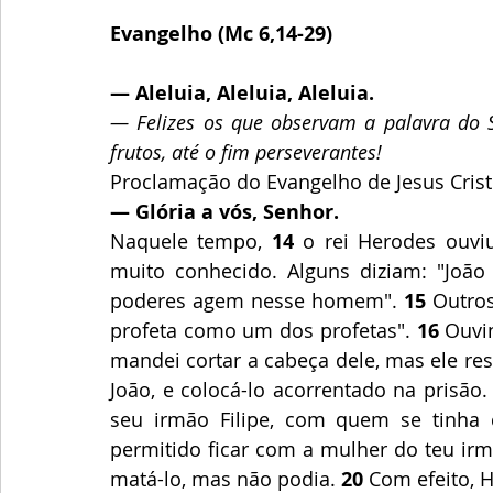
Evangelho (Mc 6,14-29)
— Aleluia, Aleluia, Aleluia.
— Felizes os que observam a palavra do 
frutos, até o fim perseverantes!
Proclamação do Evangelho de Jesus Cris
— Glória a vós, Senhor.
Naquele tempo, 
14
 o rei Herodes ouviu
muito conhecido. Alguns diziam: "João 
poderes agem nesse homem". 
15
 Outros
profeta como um dos profetas". 
16
 Ouvin
mandei cortar a cabeça dele, mas ele res
João, e colocá-lo acorrentado na prisão
seu irmão Filipe, com quem se tinha 
permitido ficar com a mulher do teu irm
matá-lo, mas não podia. 
20
 Com efeito, 