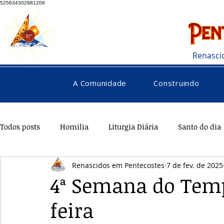
525634302981206
Renasci
A Comunidade
Construindo
Todos posts
Homilia
Liturgia Diária
Santo do dia
Renascidos em Pentecostes
7 de fev. de 2025
Pentecostes
Galeria
Orações
Saúde
Di
4ª Semana do Tem
feira