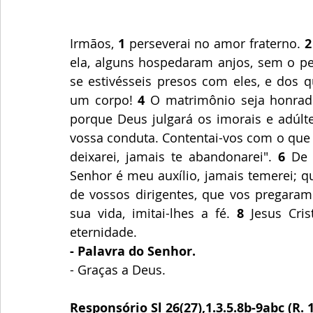
Irmãos, 
1
 perseverai no amor fraterno. 
2
ela, alguns hospedaram anjos, sem o pe
se estivésseis presos com eles, e dos 
um corpo! 
4
 O matrimônio seja honrado
porque Deus julgará os imorais e adúlte
vossa conduta. Contentai-vos com o que t
deixarei, jamais te abandonarei". 
6
 De 
Senhor é meu auxílio, jamais temerei; 
de vossos dirigentes, que vos pregaram
sua vida, imitai-lhes a fé. 
8
 Jesus Cri
eternidade.
- Palavra do Senhor.
- Graças a Deus.
Responsório Sl 26(27),1.3.5.8b-9abc (R. 