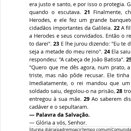
era justo e santo, e por isso o protegia.
quando o escutava. 
21
 Finalmente, ch
Herodes, e ele fez um grande banquete 
cidadãos importantes da Galileia. 
22
 A f
a Herodes e seus convidados. Então o re
to darei".
 23
 E lhe jurou dizendo: "Eu te 
seja a metade do meu reino".
 24
 Ela sai
respondeu: "A cabeça de João Batista".
 2
"Quero que me dês agora, num prato, a 
triste, mas não pôde recusar. Ele tinha
Imediatamente, o rei mandou que um 
soldado saiu, degolou-o na prisão, 
28
 tr
entregou à sua mãe. 
29
 Ao saberem diss
cadáver e o sepultaram.
— Palavra da Salvação.
— Glória a vós, Senhor.
liturgia diária
padremoacir
tempo comum
Comunida