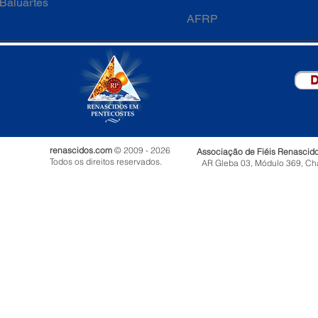
Baluartes
AFRP
D
renascidos.com
© 2009 - 2026
Associação de Fiéis Renascid
Todos os direitos reservados.
AR Gleba 03, Módulo 369, Ch