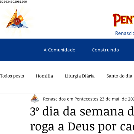
525634302981206
Renasci
A Comunidade
Construindo
Todos posts
Homilia
Liturgia Diária
Santo do dia
Renascidos em Pentecostes
23 de mai. de 20
Pentecostes
Galeria
Orações
Saúde
Di
3º dia da semana d
roga a Deus por c