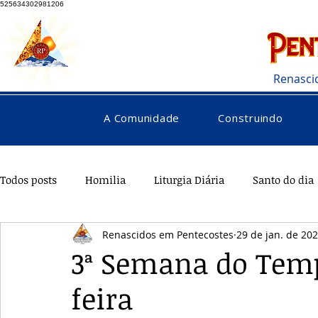
525634302981206
Renasci
A Comunidade
Construindo
Todos posts
Homilia
Liturgia Diária
Santo do dia
Renascidos em Pentecostes
29 de jan. de 20
Pentecostes
Galeria
Orações
Saúde
Di
3ª Semana do Tem
feira