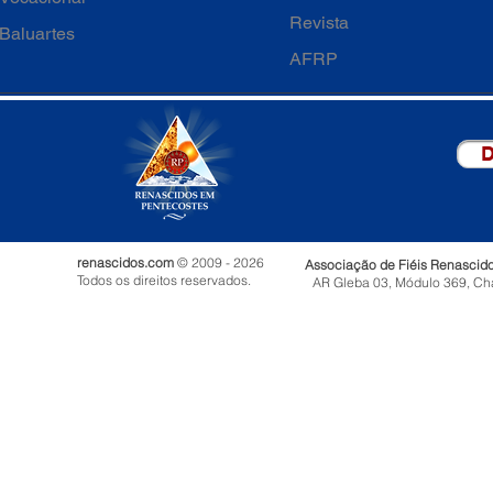
Revista
Baluartes
AFRP
D
renascidos.com
© 2009 - 2026
Associação de Fiéis Renascid
Todos os direitos reservados.
AR Gleba 03, Módulo 369, Ch