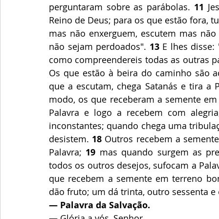
perguntaram sobre as parábolas. 
11
 Je
Reino de Deus; para os que estão fora, t
mas não enxerguem, escutem mas não 
não sejam perdoados". 
13
 E lhes disse:
como compreendereis todas as outras pa
Os que estão à beira do caminho são 
que a escutam, chega Satanás e tira a 
modo, os que receberam a semente em t
Palavra e logo a recebem com alegria
inconstantes; quando chega uma tribulaça
desistem. 
18
 Outros recebem a semente 
Palavra;
 19
 mas quando surgem as preoc
todos os outros desejos, sufocam a Palavr
que recebem a semente em terreno bom,
dão fruto; um dá trinta, outro sessenta 
— Palavra da Salvação.
— Glória a vós, Senhor.