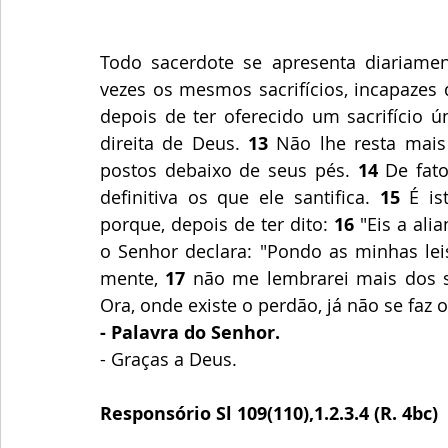
Todo sacerdote se apresenta diariament
vezes os mesmos sacrifícios, incapazes
depois de ter oferecido um sacrifício u
direita de Deus. 
13
 Não lhe resta mais
postos debaixo de seus pés. 
14
 De fato
definitiva os que ele santifica. 
15
 É i
porque, depois de ter dito: 
16
 "Eis a ali
o Senhor declara: "Pondo as minhas leis
mente,
 17
 não me lembrarei mais dos 
Ora, onde existe o perdão, já não se fa
- Palavra do Senhor.
- Graças a Deus.
Responsório Sl 109(110),1.2.3.4 (R. 4bc)