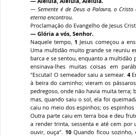
— Aleluia, Aleluia, Aleluia.
— Semente é de Deus a Palavra, o Cristo 
eterna encontrou.
Proclamação do Evangelho de Jesus Cris
— Glória a vós, Senhor.
Naquele tempo, 
1
 Jesus começou a ens
Uma multidão muito grande se reuniu e
barca e se sentou, enquanto a multidão 
ensinava-lhes muitas coisas em paráb
"Escutai! O semeador saiu a semear. 
4
 E
à beira do caminho; vieram os pássaro
pedregoso, onde não havia muita terra; b
mas, quando saiu o sol, ela foi queimada;
caiu no meio dos espinhos; os espinhos c
Outra parte caiu em terra boa e deu fru
a render trinta, sessenta e até cem por 
ouvir, ouça". 
10
 Quando ficou sozinho, 