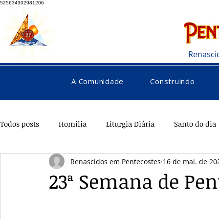
525634302981206
Renasci
A Comunidade
Construindo
Todos posts
Homilia
Liturgia Diária
Santo do dia
Renascidos em Pentecostes
16 de mai. de 20
Pentecostes
Galeria
Orações
Saúde
Di
23ª Semana de Pen