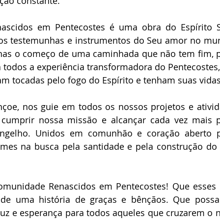
ção constante.
scidos em Pentecostes é uma obra do Espírito S
s testemunhas e instrumentos do Seu amor no mun
nas o começo de uma caminhada que não tem fim, p
 todos a experiência transformadora do Pentecostes,
am tocadas pelo fogo do Espírito e tenham suas vida
oe, nos guie em todos os nossos projetos e ativida
umprir nossa missão e alcançar cada vez mais p
gelho. Unidos em comunhão e coração aberto par
rmes na busca pela santidade e pela construção do 
 Comunidade Renascidos em Pentecostes! Que esses 
e uma história de graças e bênçãos. Que possam
luz e esperança para todos aqueles que cruzarem o 