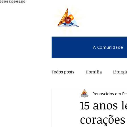
525634302981206
A Comunidade
Todos posts
Homilia
Liturgi
Renascidos em Pe
Pentecostes
Galeria
O
15 anos 
corações