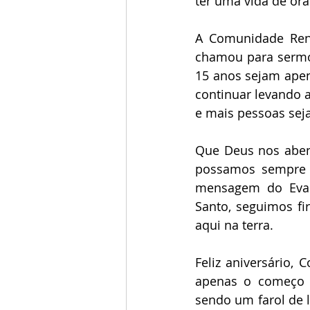
ter uma vida de ora
A Comunidade Rena
chamou para sermo
15 anos sejam ape
continuar levando a
e mais pessoas sej
Que Deus nos abenç
possamos sempre c
mensagem do Evan
Santo, seguimos fi
aqui na terra.
Feliz aniversário,
apenas o começo d
sendo um farol de 