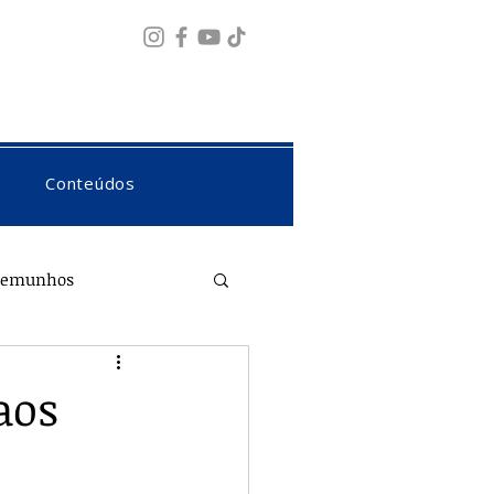
Fazer login
Conteúdos
temunhos
aos