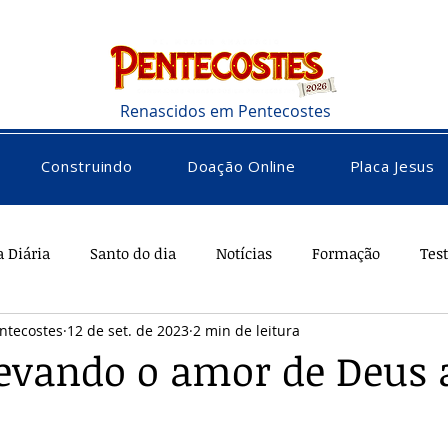
Renascidos em Pentecostes
Construindo
Doação Online
Placa Jesus
a Diária
Santo do dia
Notícias
Formação
Tes
ntecostes
12 de set. de 2023
2 min de leitura
rações
Saúde
Diversos
Vocacional
levando o amor de Deus 