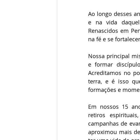
Ao longo desses a
e na vida daquel
Renascidos em Pent
na fé e se fortalec
Nossa principal mis
e formar discípul
Acreditamos no pod
terra, e é isso q
formações e momen
Em nossos 15 ano
retiros espiritua
campanhas de evan
aproximou mais de 