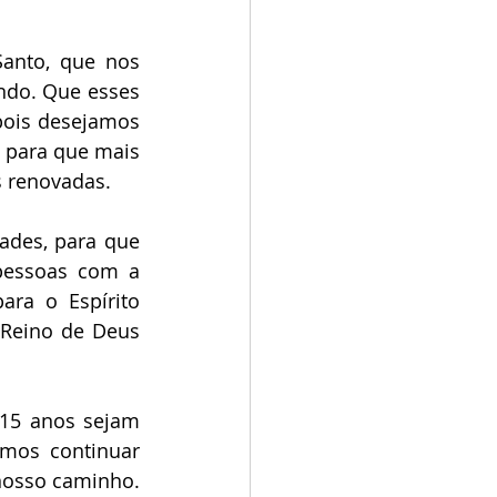
anto, que nos 
do. Que esses 
ois desejamos 
 para que mais 
s renovadas.
des, para que 
essoas com a 
a o Espírito 
Reino de Deus 
15 anos sejam 
os continuar 
nosso caminho. 