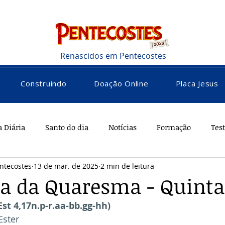
Renascidos em Pentecostes
Construindo
Doação Online
Placa Jesus
a Diária
Santo do dia
Notícias
Formação
Tes
ntecostes
13 de mar. de 2025
2 min de leitura
rações
Saúde
Diversos
Vocacional
a da Quaresma - Quinta
Est 4,17n.p-r.aa-bb.gg-hh)
Ester