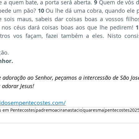
e a quem bate, a porta será aberta. 
9
 Quem de vós dá
 pede um pão? 
10
e sois maus, sabeis dar coisas boas a vossos filho
 nos céus dará coisas boas aos que lhe pedirem! 
1
tros vos façam, fazei também a eles. Nisto consis
ção.
nhor.
e adoração ao Senhor, peçamos a intercessão de São Jos
 adorar Jesus! 
cidosempentecostes.com/
s em Pentecostes
padremoaciranastacio
quaresma
pentecostes202