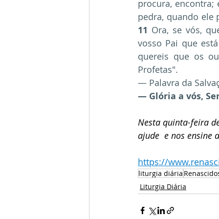
procura, encontra; 
pedra, quando ele
11
 Ora, se vós, qu
vosso Pai que está
quereis que os ou
Profetas".
— Palavra da Salva
— Glória a vós, Se
Nesta quinta-feira d
ajude  e nos ensine a
https://www.renas
liturgia diária
Renascido
Liturgia Diária