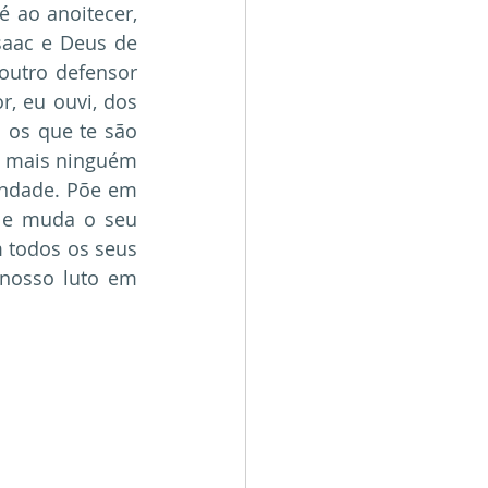
 ao anoitecer, 
saac e Deus de 
utro defensor 
r, eu ouvi, dos 
 os que te são 
o mais ninguém 
andade. Põe em 
 e muda o seu 
 todos os seus 
nosso luto em 