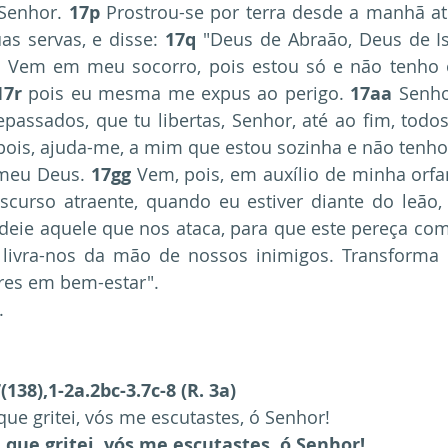
Senhor. 
17p
 Prostrou-se por terra desde a manhã até
s servas, e disse: 
17q
 "Deus de Abraão, Deus de I
o. Vem em meu socorro, pois estou só e não tenho o
17r
 pois eu mesma me expus ao perigo. 
17aa
 Senho
passados, que tu libertas, Senhor, até ao fim, todos
 pois, ajuda-me, a mim que estou sozinha e não tenh
 meu Deus. 
17gg
 Vem, pois, em auxílio de minha orf
curso atraente, quando eu estiver diante do leão,
deie aquele que nos ataca, para que este pereça com
 livra-nos da mão de nossos inimigos. Transforma 
ores em bem-estar".
.
138),1-2a.2bc-3.7c-8 (R. 3a)
e gritei, vós me escutastes, ó Senhor!
que gritei, vós me escutastes, ó Senhor!