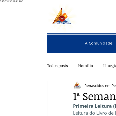
525634302981206
A Comunidade
Todos posts
Homilia
Liturgi
Renascidos em Pe
Pentecostes
Galeria
O
1ª Seman
Primeira Leitura (
Leitura do Livro de 