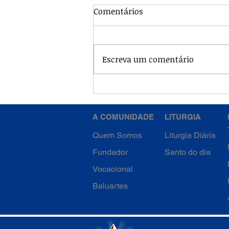
Comentários
Escreva um comentário
4ª Semana da Quaresma -
Quinta-feira
A COMUNIDADE
LITURGIA
Quem Somos
Liturgia Diária
Fundador
Santo do dia
Vocacional
Baluartes