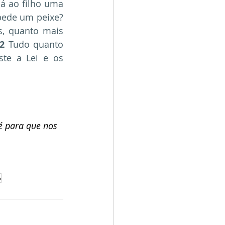
 ao filho uma 
 Ou lhe dá uma cobra, quando ele pede um peixe? 
s, quanto mais 
2
 Tudo quanto 
te a Lei e os 
é para que nos 
5