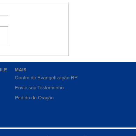
emana da Quaresma -
a-feira
ILE
MAIS
Centro de Evangelização RP
Envie seu Testemunho
Pedido de Oração