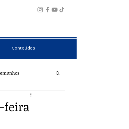
Fazer login
Conteúdos
temunhos
-feira