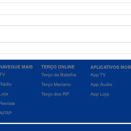
4ª Semana da Quaresma -
4ª S
Quarta-feira
Terç
NAVEGUE MAIS
TERÇO ONLINE
APLICATIVOS MOB
TV
Terço da Batalha
App TV
Rádio
Terço Mariano
App Áudio
Loja
Terço dos RP
App Loja
Revista
AFRP