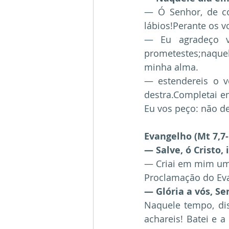
— Ó Senhor, de co
lábios!Perante os v
— Eu agradeço vo
prometestes;naquel
minha alma. 
— estendereis o v
destra.Completai 
Eu vos peço: não d
Evangelho (Mt 7,7-
— Salve, ó Cristo,
— Criai em mim um 
Proclamação do Eva
— Glória a vós, Se
Naquele tempo, dis
achareis! Batei e a