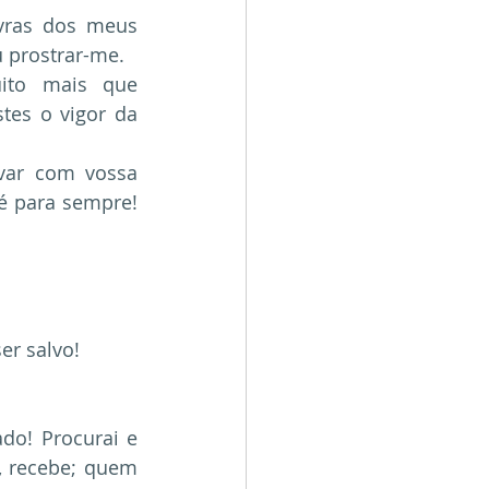
vras dos meus 
 prostrar-me. 
ito mais que 
es o vigor da 
var com vossa 
 para sempre! 
er salvo!
do! Procurai e 
, recebe; quem 