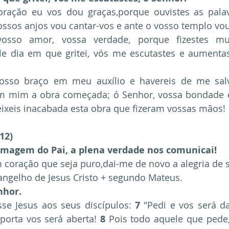
ração eu vos dou graças,porque ouvistes as pala
ossos anjos vou cantar-vos e ante o vosso templo vou
sso amor, vossa verdade, porque fizestes mu
e dia em que gritei, vós me escutastes e aumentast
osso braço em meu auxílio e havereis de me sal
em mim a obra começada; ó Senhor, vossa bondade é
eixeis inacabada esta obra que fizeram vossas mãos!
12)
 imagem do Pai, a plena verdade nos comunicai!
coração que seja puro,dai-me de novo a alegria de s
ngelho de Jesus Cristo + segundo Mateus.
nhor.
se Jesus aos seus discípulos: 
7
 "Pedi e vos será da
 porta vos será aberta! 
8
 Pois todo aquele que pede