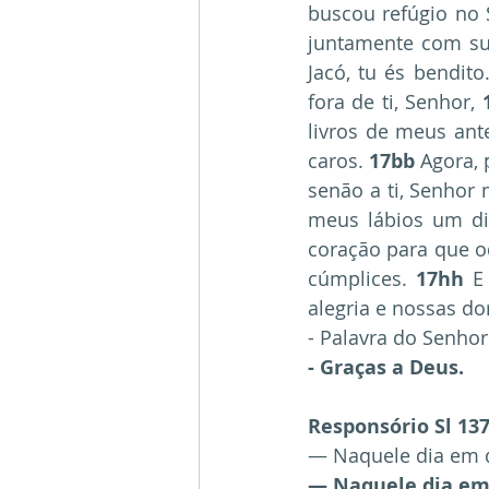
buscou refúgio no 
juntamente com sua
Jacó, tu és bendit
fora de ti, Senhor, 
livros de meus ante
caros. 
17bb
 Agora,
senão a ti, Senhor
meus lábios um dis
coração para que o
cúmplices. 
17hh
 E
alegria e nossas d
- Palavra do Senhor
- Graças a Deus.
Responsório Sl 137(
— Naquele dia em qu
— Naquele dia em 