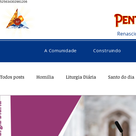
525634302981206
Renasci
A Comunidade
Construindo
Todos posts
Homilia
Liturgia Diária
Santo do dia
Testemunhos
Pentecostes
Galeria
Orações